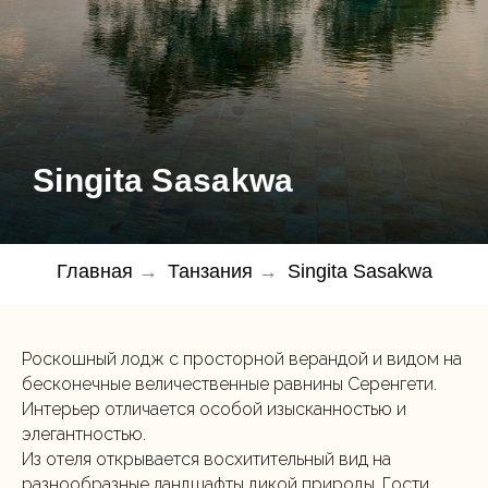
Singita Sasakwa
Главная
→
Танзания
→
Singita Sasakwa
Роскошный лодж с просторной верандой и видом на
бесконечные величественные равнины Серенгети.
Интерьер отличается особой изысканностью и
элегантностью.
Из отеля открывается восхитительный вид на
разнообразные ландшафты дикой природы. Гости