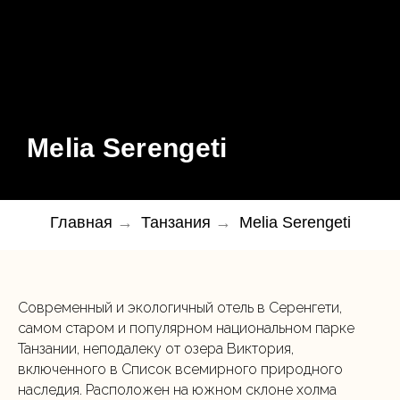
Melia Serengeti
Главная
→
Танзания
→
Melia Serengeti
Современный и экологичный отель в Серенгети,
самом старом и популярном национальном парке
Танзании, неподалеку от озера Виктория,
включенного в Список всемирного природного
наследия. Расположен на южном склоне холма