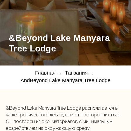
&Beyond Lake Manyara
Tree Lodge
Главная
→
Танзания
→
AndBeyond Lake Manyara Tree Lodge
&Beyond Lake Manyara Tree Lodge располагается в
чаще тропического леса вдали от посторонних глаз.
Он построен из эко-материалов с минимальным
воздействием на окружающую среду.