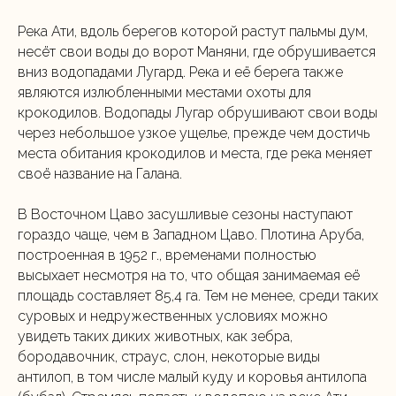
Река Ати, вдоль берегов которой растут пальмы дум,
несёт свои воды до ворот Маняни, где обрушивается
вниз водопадами Лугард. Река и её берега также
являются излюбленными местами охоты для
крокодилов. Водопады Лугар обрушивают свои воды
через небольшое узкое ущелье, прежде чем достичь
места обитания крокодилов и места, где река меняет
своё название на Галана.
В Восточном Цаво засушливые сезоны наступают
гораздо чаще, чем в Западном Цаво. Плотина Аруба,
построенная в 1952 г., временами полностью
высыхает несмотря на то, что общая занимаемая её
площадь составляет 85,4 га. Тем не менее, среди таких
суровых и недружественных условиях можно
увидеть таких диких животных, как зебра,
бородавочник, страус, слон, некоторые виды
антилоп, в том числе малый куду и коровья антилопа