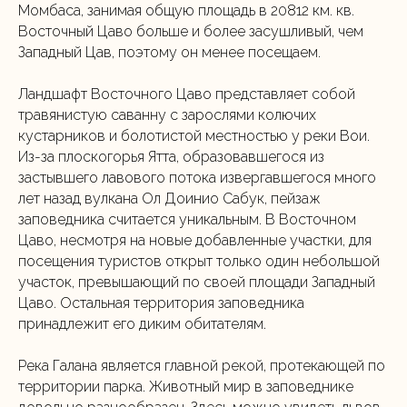
Момбаса, занимая общую площадь в 20812 км. кв.
Восточный Цаво больше и более засушливый, чем
Западный Цав, поэтому он менее посещаем.
Ландшафт Восточного Цаво представляет собой
травянистую саванну с зарослями колючих
кустарников и болотистой местностью у реки Вои.
Из-за плоскогорья Ятта, образовавшегося из
застывшего лавового потока извергавшегося много
лет назад вулкана Ол Доинио Сабук, пейзаж
заповедника считается уникальным. В Восточном
Цаво, несмотря на новые добавленные участки, для
посещения туристов открыт только один небольшой
участок, превышающий по своей площади Западный
Цаво. Остальная территория заповедника
принадлежит его диким обитателям.
Река Галана является главной рекой, протекающей по
территории парка. Животный мир в заповеднике