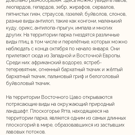
довольно разнообразен. Здесь можно увидеть львов,
леопардов, гепардов, зебр, жирафов, сервалов,
пятнистых гиен, страусов, газелей, буйволов, слонов,
разные виды антилоп, такие как конгони, маленький
куду, орикс, антилопа-прыгун, импала и многих
других. На территории парка гнездятся различные
виды птиц, в том числе и перелётные, которых можно
наблюдать с конца октября по начало января. Они
прилетают сюда из Западной и Восточной Европы.
Среди них: африканский водорез, ястреб-
тетеревятник, огненный бархатный ткачик и жёлтый
бархатный ткачик, пальмовый гриф и белоголовый
буйволовый ткачик.
На территории Восточного Цаво открываются
потрясающие виды на окружающий природный
ландшафт. Плоскогорье Ятта, находящееся на
территории парка, является одним из самых длинных
плоскогорий в мире, образовавшихся из застывших
лавовых потоков.