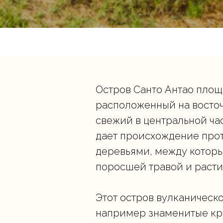
Остров Санто Антао площ
расположенный на восточн
свежий в центральной час
дает происхождение прот
деревьями, между которым
поросшей травой и расти
Этот остров вулканическ
например знаменитые кр