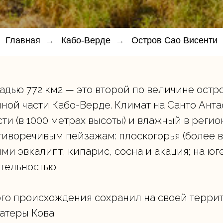
Главная
→
Кабо-Верде
→
Остров Сао Висенти
адью 772 км2 — это второй по величине остр
ой части Кабо-Верде. Климат на Санто Антао
ти (в 1000 метрах высоты) и влажный в регио
иворечивым пейзажам: плоскогорья (более 
и эвкалипт, кипарис, сосна и акация; на юг
тельностью.
ого происхождения сохранил на своей терри
атеры Кова.