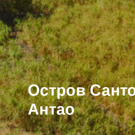
Остров Сант
Антао