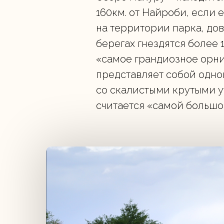
160км. от Найроби, если
на территории парка, дов
берегах гнездятся более
«самое грандиозное орни
представляет собой одно
со скалистыми крутыми ут
считается «самой большо