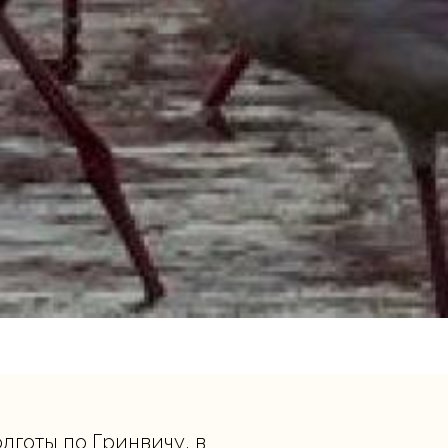
олготы по Гринвичу, в