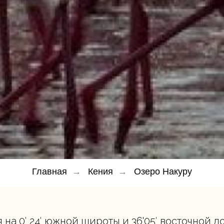
у
Главная
→
Кения
→
Озеро Накуру
на 0′ 24′ южной широты и 36'05′ восточной д