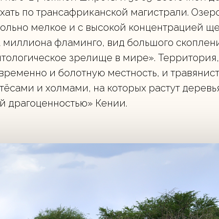
 ехать по трансафриканской магистрали. Озе
ольно мелкое и с высокой концентрацией щел
 1 миллиона фламинго, вид большого скоплен
тологическое зрелище в мире». Территория,
временно и болотную местность, и травянис
ёсами и холмами, на которых растут деревья
й драгоценностью» Кении.