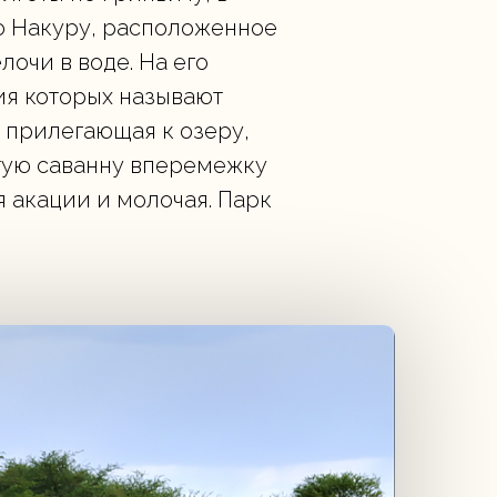
ро Накуру, расположенное
очи в воде. На его
ия которых называют
 прилегающая к озеру,
тую саванну вперемежку
 акации и молочая. Парк