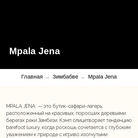
Mpala Jena
Главная
→
Зимбабве
→
Mpala Jena
MPALA JENA — это бутик-сафари-лагерь,
расположенный на красивых, поросших деревьями
берегах реки Замбези. Кэмп олицетворяет тенденцию
barefoot luxury, когда роскошь сочетается с глубоким
уважением к природе с игриво изогнутыми