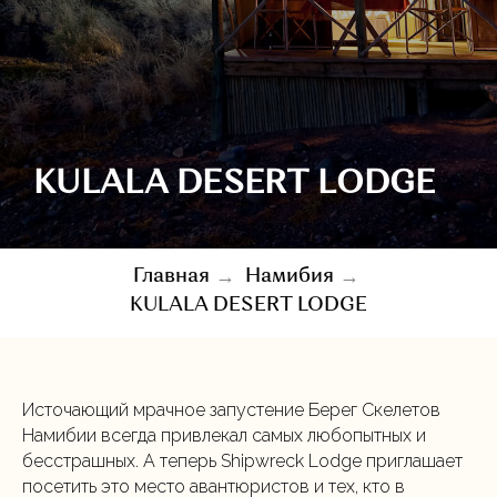
KULALA DESERT LODGE
→
→
Главная
Намибия
KULALA DESERT LODGE
Источающий мрачное запустение Берег Скелетов
Намибии всегда привлекал самых любопытных и
бесстрашных. А теперь Shipwreck Lodge приглашает
посетить это место авантюристов и тех, кто в