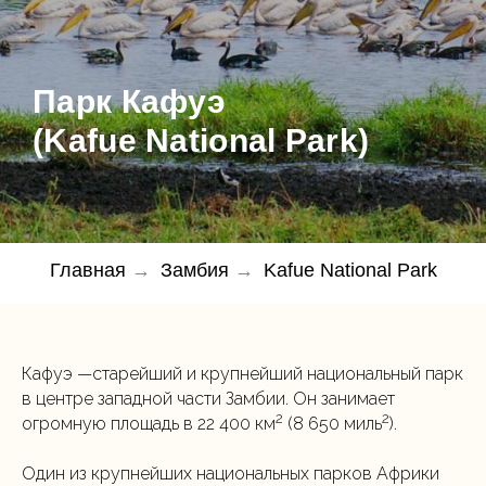
Парк Кафуэ
(Kafue National Park)
Главная
→
Замбия
→
Kafue National Park
Кафуэ —старейший и крупнейший национальный парк
в центре западной части Замбии. Он занимает
2
2
огромную площадь в 22 400 км
(8 650 миль
).
Один из крупнейших национальных парков Африки