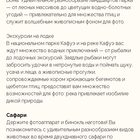
Бома. Удивительное разнообразие ландшафтов парка
— от лесных массивов до цветущих водно-болотных
угодий — привлекательно для множества птиц и
служит волшебным живописным фоном для фото.
Экскурсии на лодке
В национальном парке Кафуэ и на реке Кафуэ вас
ждут множество водных приключений — от рыбалки
до лодочных экскурсий. Заядлые рыбаки могут
забросить удочки в нетронутые воды и поймать щуку,
усача и леща, а живописные прогулки,
сопровождаемые хором хрюкающих бегемотов и
щебетом птиц, предоставят вам множество
возможностей для фото: река привлекает изобилие
дикой природы.
Сафари
Держите фотоаппарат и бинокль наготове! Вы
познакомитесь с удивительным разнообразием видов
животных во время двухдневного сафари по