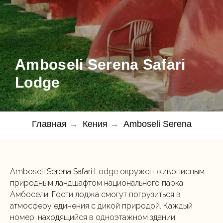
Amboseli Serena Safari
Lodge
Главная
→
Кения
→
Amboseli Serena
Amboseli Serena Safari Lodge окружен живописным
природным ландшафтом национального парка
Амбосели. Гости лоджа смогут погрузиться в
атмосферу единения с дикой природой. Каждый
номер, находящийся в одноэтажном здании,